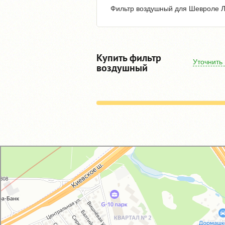
Фильтр воздушный для Шевроле Ла
Купить фильтр
Уточнить
воздушный
GM-City&VAG-Repair
Автосервис, автотехцентр в Москве
Магазин автозапчастей и автотоваров в Москве