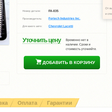
От в
FA-035
Номер детали:
и сп
Fortech Industries Inc.
Производитель:
Chevrolet Lacetti
Для какого авто:
Уточнить цену
Временно нет в
наличии. Сроки и
стоимость уточняйте.
ДОБАВИТЬ В КОРЗИНУ
вка
Оплата
Гарантии