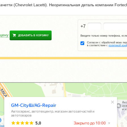
четти (Chevrolet Lacetti). Неоригинальная деталь компании
Fortech
+7
 цену
ДОБАВИТЬ В КОРЗИНУ
Введите только номер телефона, если
Согласен с обработкой моих пе
в соответствии с
политикой кон