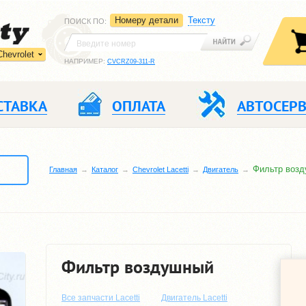
Номеру детали
Тексту
ПОИСК ПО
:
Chevrolet
НАПРИМЕР:
CVCRZ09-311-R
СТАВКА
ОПЛАТА
АВТОСЕР
Фильтр воз
Главная
Каталог
Chevrolet Lacetti
Двигатель
Фильтр воздушный
Все запчасти Lacetti
Двигатель Lacetti