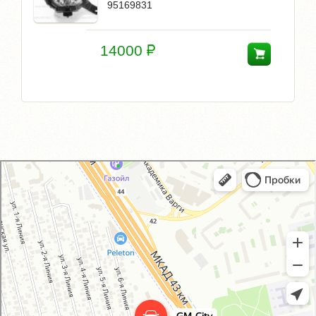
95169831
14000
GM-City&VAG-Repair
Автосервис, автотехцентр в Москве
Магазин автозапчастей и автотоваров в Москве