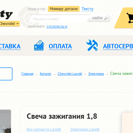
Номеру детали
Тексту
ПОИСК ПО
:
Chevrolet
НАПРИМЕР:
CVCRZ09-311-R
СТАВКА
ОПЛАТА
АВТОСЕР
Свеча зажиг
Главная
Каталог
Chevrolet Lacetti
Электрика
Свеча зажигания 1,8
Все запчасти Lacetti
Электрика Lacetti