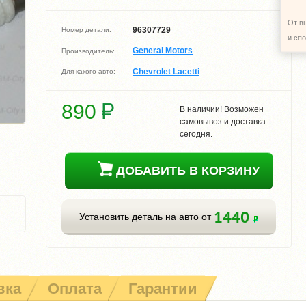
От в
96307729
Номер детали:
и сп
General Motors
Производитель:
Chevrolet Lacetti
Для какого авто:
890
В наличии! Возможен
самовывоз и доставка
сегодня.
ДОБАВИТЬ В КОРЗИНУ
1440
Установить деталь на авто от
вка
Оплата
Гарантии