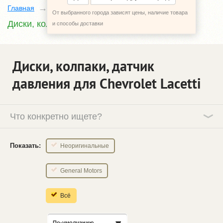
Главная
Каталог
Chevrolet Lacetti
От выбранного города зависят цены, наличие товара
Диски, колпаки, датчик давления
и способы доставки
Диски, колпаки, датчик
давления для Chevrolet Lacetti
Что конкретно ищете?
Показать:
Неоригинальные
General Motors
Всё
По-умолчанию