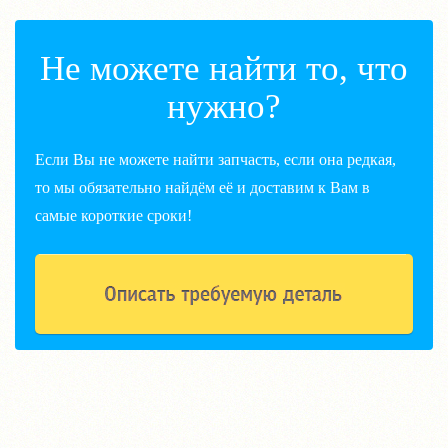
Не можете найти то, что
нужно?
Если Вы не можете найти запчасть, если она редкая,
то мы обязательно найдём её и доставим к Вам в
самые короткие сроки!