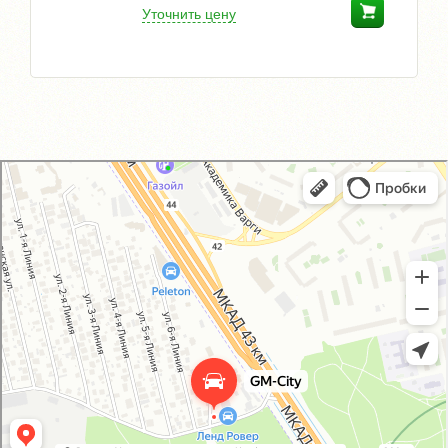
Уточнить цену
GM-City&VAG-Repair
Автосервис, автотехцентр в Москве
Магазин автозапчастей и автотоваров в Москве