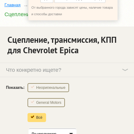
Главная
Каталог
Chevrolet Epica
От выбранного города зависят цены, наличие товара
Сцепление, трансмиссия, КПП
и способы доставки
Сцепление, трансмиссия, КПП
для Chevrolet Epica
Что конкретно ищете?
Показать:
Неоригинальные
General Motors
Всё
По-умолчанию