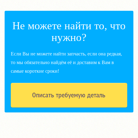
Не можете найти то, что
нужно?
Если Вы не можете найти запчасть, если она редкая,
то мы обязательно найдём её и доставим к Вам в
самые короткие сроки!