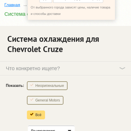
Главная
Каталог
Chevrolet Cruze
От выбранного города зависят цены, наличие товара
Система охлаждения
и способы доставки
Система охлаждения для
Chevrolet Cruze
Что конкретно ищете?
Показать:
Неоригинальные
General Motors
Всё
По-умолчанию