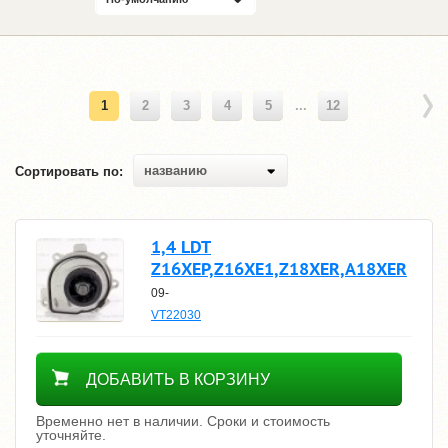
1
2
3
4
5
...
12
названию
Сортировать по:
1,4 LDT
Z16XEP,Z16XE1,Z18XER,A18XER
09-
VT22030
Уточнить цену
ДОБАВИТЬ В КОРЗИНУ
Временно нет в наличии. Сроки и стоимость
уточняйте.