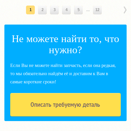
1
2
3
4
5
...
12
Не можете найти то, что
нужно?
Если Вы не можете найти запчасть, если она редкая,
то мы обязательно найдём её и доставим к Вам в
самые короткие сроки!