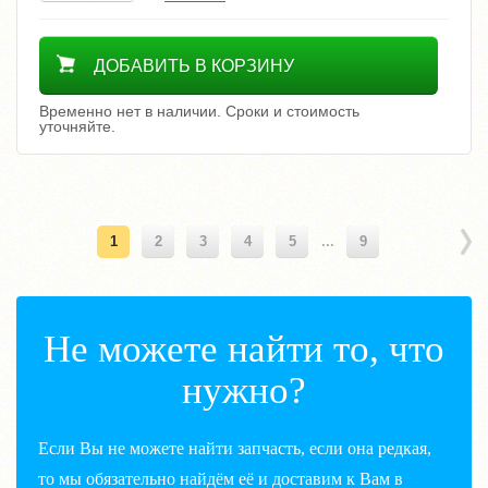
Уточнить цену
ДОБАВИТЬ В КОРЗИНУ
Временно нет в наличии. Сроки и стоимость
уточняйте.
1
2
3
4
5
...
9
Не можете найти то, что
нужно?
Если Вы не можете найти запчасть, если она редкая,
то мы обязательно найдём её и доставим к Вам в