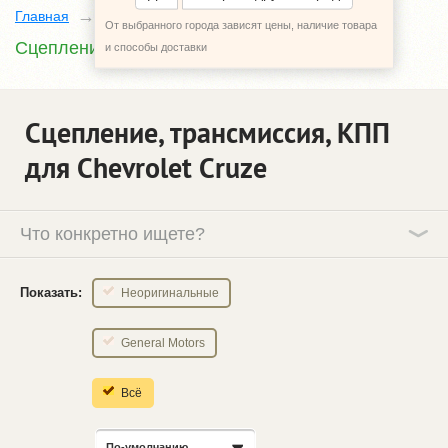
Главная
Каталог
Chevrolet Cruze
От выбранного города зависят цены, наличие товара
Сцепление, трансмиссия, КПП
и способы доставки
Сцепление, трансмиссия, КПП
для Chevrolet Cruze
Что конкретно ищете?
Показать:
Неоригинальные
General Motors
Всё
По-умолчанию