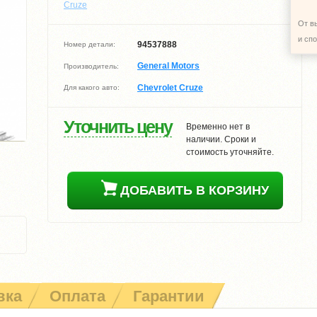
Cruze
От в
и сп
94537888
Номер детали:
General Motors
Производитель:
Chevrolet Cruze
Для какого авто:
Уточнить цену
Временно нет в
наличии. Сроки и
стоимость уточняйте.
ДОБАВИТЬ В КОРЗИНУ
вка
Оплата
Гарантии