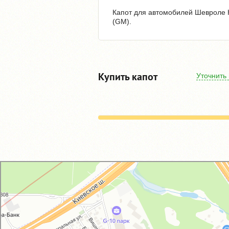
Капот для автомобилей Шевроле Кр
(GM).
Купить капот
Уточнить
GM-City&VAG-Repair
Автосервис, автотехцентр в Москве
Магазин автозапчастей и автотоваров в Москве