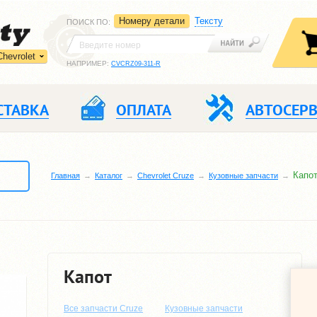
Номеру детали
Тексту
ПОИСК ПО
:
Chevrolet
НАПРИМЕР:
CVCRZ09-311-R
СТАВКА
ОПЛАТА
АВТОСЕР
Капо
Главная
Каталог
Chevrolet Cruze
Кузовные запчасти
Капот
Все запчасти Cruze
Кузовные запчасти