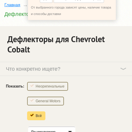
Главная
Каталог
Chevrolet Cobalt
От выбранного города зависят цены, наличие товара
Дефлекторы
и способы доставки
Дефлекторы для Chevrolet
Cobalt
Что конкретно ищете?
Показать:
Неоригинальные
General Motors
Всё
По-умолчанию