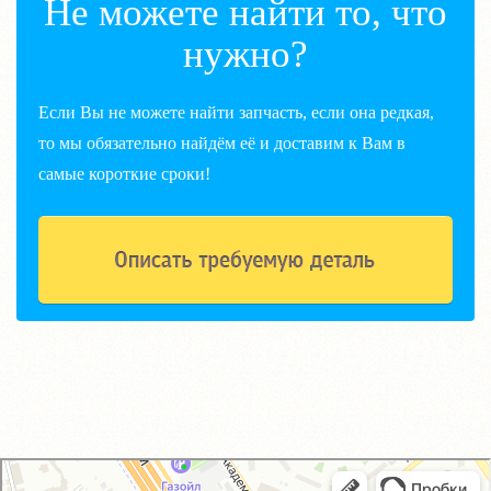
Не можете найти то, что
нужно?
Если Вы не можете найти запчасть, если она редкая,
то мы обязательно найдём её и доставим к Вам в
самые короткие сроки!
GM-City&VAG-Repair
Автосервис, автотехцентр в Москве