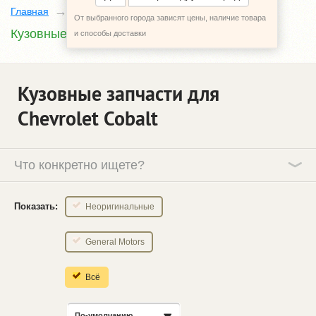
Главная
Каталог
Chevrolet Cobalt
От выбранного города зависят цены, наличие товара
Кузовные запчасти
и способы доставки
Кузовные запчасти для
Chevrolet Cobalt
Что конкретно ищете?
Показать:
Неоригинальные
General Motors
Всё
По-умолчанию