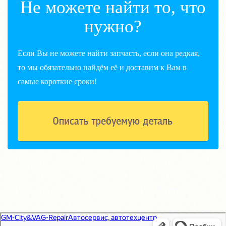
Не можете найти то, что
нужно?
Если Вы не можете найти запчасть, если она редкая,
то мы обязательно найдём её и доставим к Вам в
самые короткие сроки!
GM-City&VAG-Repair
Автосервис, автотехцентр в Москве