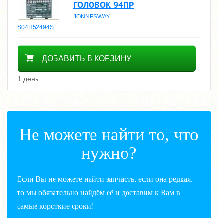
ГОЛОВОК 94ПР
JONNESWAY
S04H52494S
18100
ДОБАВИТЬ В КОРЗИНУ
1 день.
Не можете найти то, что
нужно?
Если Вы не можете найти запчасть, если она редкая,
то мы обязательно найдём её и доставим к Вам в
самые короткие сроки!