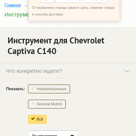
Главная
Каталог
Chevrolet Captiva
C140
От выбранного города зависят цены, наличие товара
Инструмент
и способы доставки
Инструмент для Chevrolet
Captiva C140
Что конкретно ищете?
Показать:
Неоригинальные
General Motors
Всё
По-умолчанию