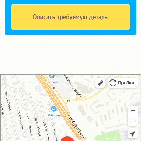
GM-City&VAG-Repair
Автосервис, автотехцентр в Москве
Магазин автозапчастей и автотоваров в Москве