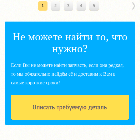
1
2
3
4
5
Не можете найти то, что
нужно?
Если Вы не можете найти запчасть, если она редкая,
то мы обязательно найдём её и доставим к Вам в
самые короткие сроки!