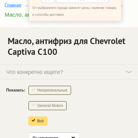
Главная
Каталог
Chevrolet Captiva
C100
От выбранного города зависят цены, наличие товара
Масло, антифриз
и способы доставки
Масло, антифриз для Chevrolet
Captiva C100
Что конкретно ищете?
Показать:
Неоригинальные
General Motors
Всё
По-умолчанию