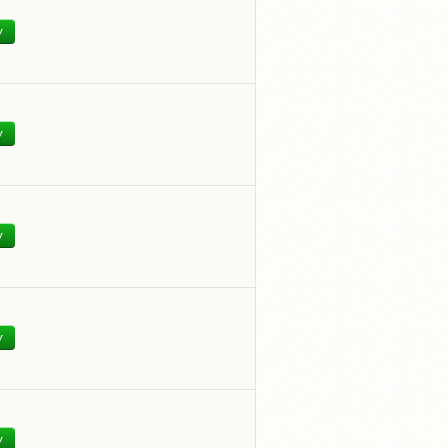
У
У
У
У
У