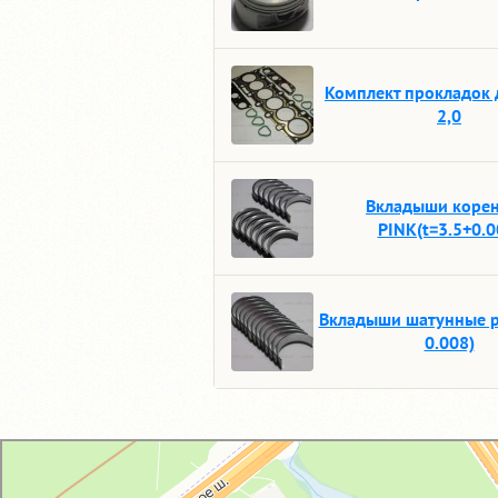
Комплект прокладок 
2,0
Вкладыши коре
PINK(t=3.5+0.0
Вкладыши шатунные pi
0.008)
GM-City&VAG-Repair
Автосервис, автотехцентр в Москве
Магазин автозапчастей и автотоваров в Москве