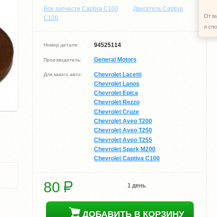
Все запчасти Captiva C100
Двигатель Captiva
От в
C100
и сп
94525114
Номер детали:
General Motors
Производитель:
Chevrolet Lacetti
Для какого авто:
Chevrolet Lanos
Chevrolet Epica
Chevrolet Rezzo
Chevrolet Cruze
Chevrolet Aveo T200
Chevrolet Aveo T250
Chevrolet Aveo T255
Chevrolet Spark M200
Chevrolet Captiva C100
80
1 день.
ДОБАВИТЬ В КОРЗИНУ