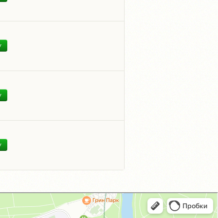
У
У
У