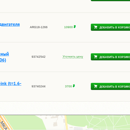
двигателя
ARG18-1266
10900
ДОБАВИТЬ В КОРЗИН
нный
Уточнить цену
93742542
ДОБАВИТЬ В КОРЗИН
06)
nk (t=1.6-
93740244
3700
ДОБАВИТЬ В КОРЗИН