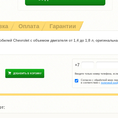
вка
Оплата
Гарантии
билей Chevrolet с объемом двигателя от 1,4 до 1,8 л, оригинальна
+7
ДОБАВИТЬ В КОРЗИНУ
Введите только номер телефона, если
Согласен с обработкой моих пе
в соответствии с
политикой кон
ют: