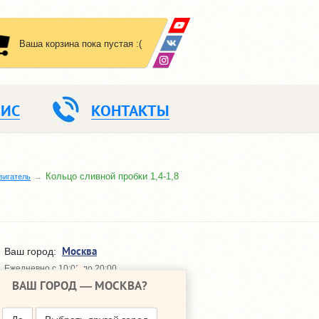
Ваша корзина пока пустая :(
ВИС
КОНТАКТЫ
Кольцо сливной пробки 1,4-1,8
вигатель
Москва
Ваш город:
Ежедневно с 10:00 до 20:00
ВАШ ГОРОД —
МОСКВА
?
648-64-30
+7 (495)
648-64-20
+7 (495)
ПЕРЕЗВОНИТЬ МНЕ