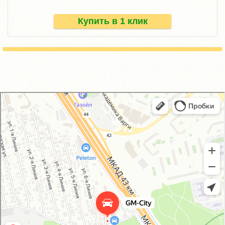
Купить в 1 клик
GM-City&VAG-Repair
Автосервис, автотехцентр в Москве
Магазин автозапчастей и автотоваров в Москве