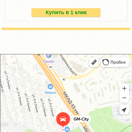
Купить в 1 клик
GM-City&VAG-Repair
Автосервис, автотехцентр в Москве
Магазин автозапчастей и автотоваров в Москве