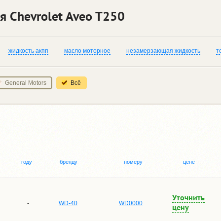
я Chevrolet Aveo T250
жидкость акпп
масло моторное
незамерзающая жидкость
т
General Motors
Всё
году
бренду
номеру
цене
Уточнить
-
WD-40
WD0000
цену