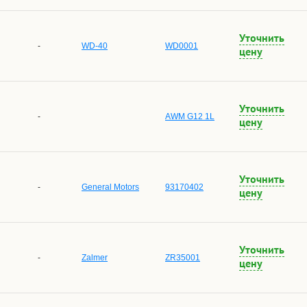
Уточнить
-
WD-40
WD0001
цену
Уточнить
-
AWM G12 1L
цену
Уточнить
-
General Motors
93170402
цену
Уточнить
-
Zalmer
ZR35001
цену