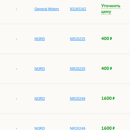
Уточнить
-
General Motors
93165162
цену
400
-
NORD
NR20225
400
-
NORD
NR20225
1600
-
NORD
NR20249
1600
-
NORD
NR20249