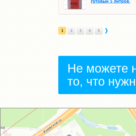
готовый 5 литров.
1
2
3
4
5
Не можете 
то, что нуж
GM-City&VAG-Repair
Автосервис, автотехцентр в Москве
Магазин автозапчастей и автотоваров в Москве