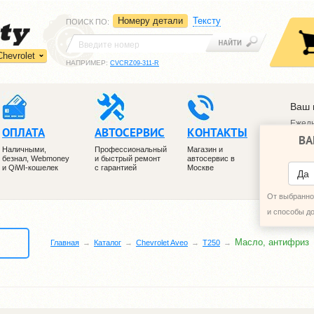
Номеру детали
Тексту
ПОИСК ПО
:
Chevrolet
НАПРИМЕР:
CVCRZ09-311-R
Ваш 
Ежедн
ОПЛАТА
АВТОСЕРВИС
КОНТАКТЫ
ВА
+7 (4
Наличными,
Профессиональный
Магазин и
+7 (4
безнал, Webmoney
и быстрый ремонт
автосервис в
и QiWI-кошелек
с гарантией
Москве
ПЕРЕ
Да
От выбранног
и способы д
Масло, антифриз
Главная
Каталог
Chevrolet Aveo
T250