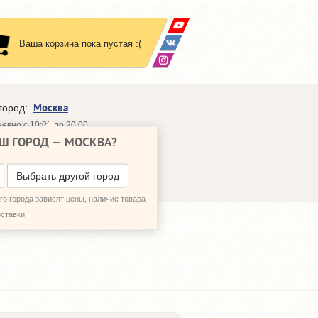
Ваша корзина пока пустая :(
Москва
город:
евно с 10:00 до 20:00
Ш ГОРОД —
МОСКВА
?
648-64-30
95)
648-64-20
95)
ЗВОНИТЬ МНЕ
Выбрать другой город
о города зависят цены, наличие товара
оставки