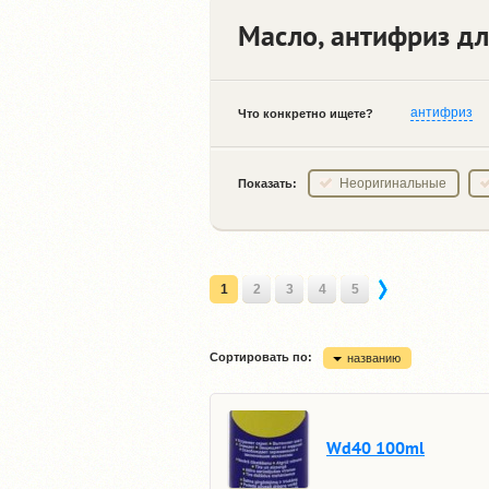
Масло, антифриз дл
антифриз
Что конкретно ищете?
Неоригинальные
Показать:
1
2
3
4
5
Сортировать по:
названию
Wd40 100ml