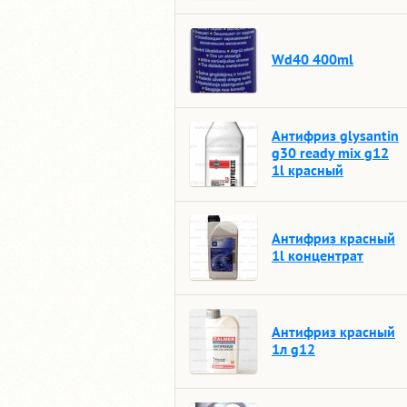
Wd40 400ml
Антифриз glysantin
g30 ready mix g12
1l красный
Антифриз красный
1l концентрат
Антифриз красный
1л g12