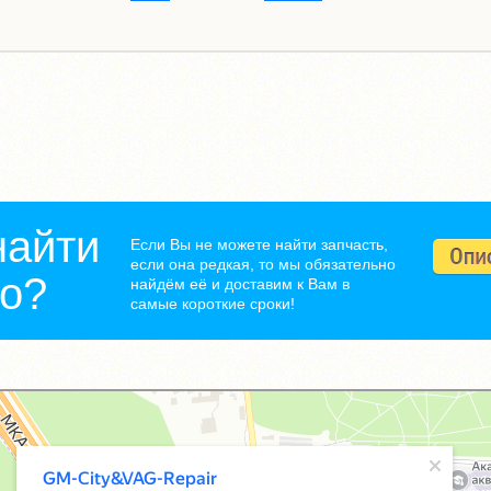
найти
Если Вы не можете найти запчасть,
если она редкая, то мы обязательно
но?
найдём её и доставим к Вам в
самые короткие сроки!