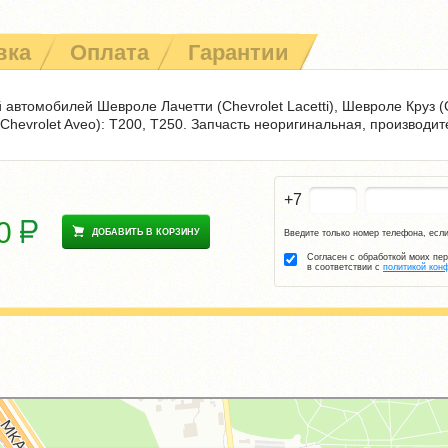
вка
Оплата
Гарантии
автомобилей Шевроле Лачетти (Chevrolet Lacetti), Шевроле Круз (
(Chevrolet Aveo): T200, T250. Запчасть неоригинальная, производи
+7
00
ДОБАВИТЬ В КОРЗИНУ
Введите только номер телефона, если
Согласен с обработкой моих пе
в соответствии с
политикой кон