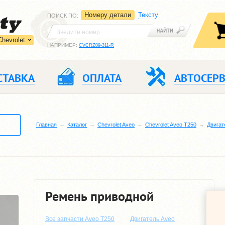
Номеру детали
Тексту
ПОИСК ПО
:
Chevrolet
НАПРИМЕР:
CVCRZ09-311-R
СТАВКА
ОПЛАТА
АВТОСЕР
Главная
Каталог
Chevrolet Aveo
Chevrolet Aveo T250
Двигат
Ремень приводной
Все запчасти Aveo T250
Двигатель Aveo