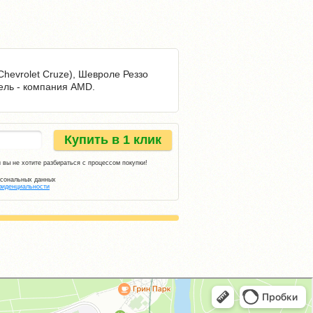
Chevrolet Cruze), Шевроле Реззо
тель - компания AMD.
Купить в 1 клик
 вы не хотите разбираться с процессом покупки!
рсональных данных
фиденциальности