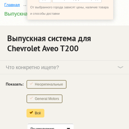
Главная
Каталог
Chevrolet Aveo
T200
От выбранного города зависят цены, наличие товара
Выпускная система
и способы доставки
Выпускная система для
Chevrolet Aveo T200
Что конкретно ищете?
Показать:
Неоригинальные
General Motors
Всё
По-умолчанию