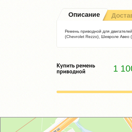
Описание
Доста
Ремень приводной для двигателей 
(Chevrolet Rezzo), Шевроле Авео 
Купить ремень
1 1
приводной
GM-City&VAG-Repair
Автосервис, автотехцентр в Москве
Магазин автозапчастей и автотоваров в Москве