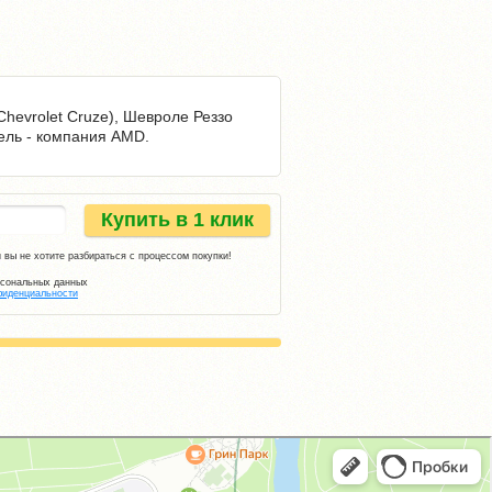
Chevrolet Cruze), Шевроле Реззо
тель - компания AMD.
Купить в 1 клик
 вы не хотите разбираться с процессом покупки!
рсональных данных
фиденциальности