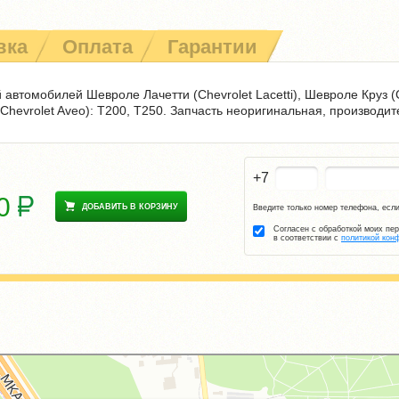
вка
Оплата
Гарантии
автомобилей Шевроле Лачетти (Chevrolet Lacetti), Шевроле Круз (
(Chevrolet Aveo): T200, T250. Запчасть неоригинальная, производи
+7
00
ДОБАВИТЬ В КОРЗИНУ
Введите только номер телефона, если
Согласен с обработкой моих пе
в соответствии с
политикой кон