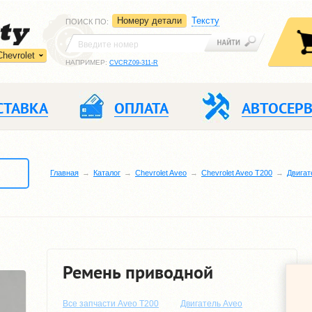
Номеру детали
Тексту
ПОИСК ПО
:
Chevrolet
НАПРИМЕР:
CVCRZ09-311-R
СТАВКА
ОПЛАТА
АВТОСЕР
Главная
Каталог
Chevrolet Aveo
Chevrolet Aveo T200
Двигат
Ремень приводной
Все запчасти Aveo T200
Двигатель Aveo