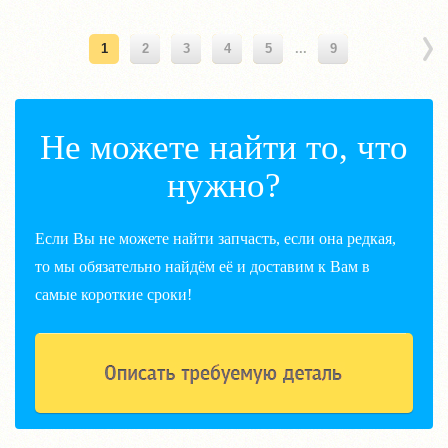
1
2
3
4
5
...
9
Не можете найти то, что
нужно?
Если Вы не можете найти запчасть, если она редкая,
то мы обязательно найдём её и доставим к Вам в
самые короткие сроки!