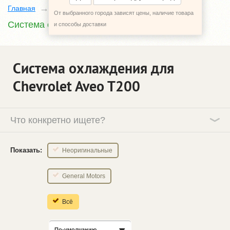
Главная
Каталог
Chevrolet Aveo
T200
От выбранного города зависят цены, наличие товара
Система охлаждения
и способы доставки
Система охлаждения для
Chevrolet Aveo T200
Что конкретно ищете?
Показать:
Неоригинальные
General Motors
Всё
По-умолчанию