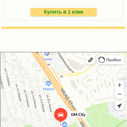
Купить в 1 клик
GM-City&VAG-Repair
Автосервис, автотехцентр в Москве
Магазин автозапчастей и автотоваров в Москве