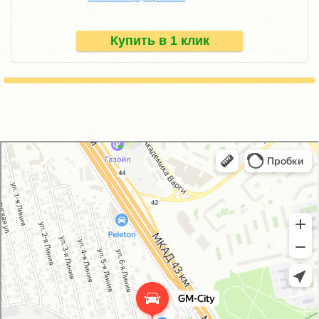
Купить в 1 клик
GM-City&VAG-Repair
Автосервис, автотехцентр в Москве
Магазин автозапчастей и автотоваров в Москве