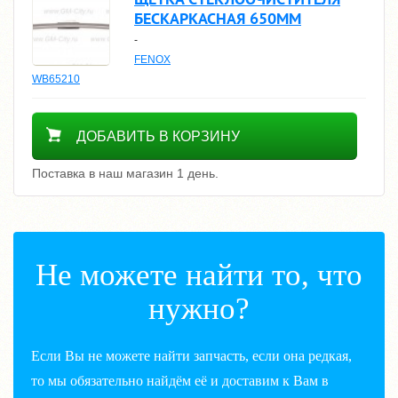
БЕСКАРКАСНАЯ 650ММ
-
FENOX
WB65210
500
ДОБАВИТЬ В КОРЗИНУ
Поставка в наш магазин 1 день.
Не можете найти то, что
нужно?
Если Вы не можете найти запчасть, если она редкая,
то мы обязательно найдём её и доставим к Вам в