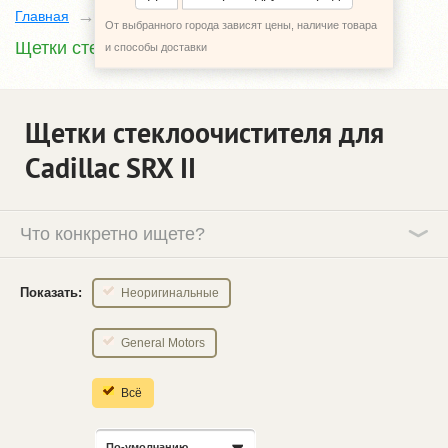
Главная
Каталог
Cadillac SRX
2
От выбранного города зависят цены, наличие товара
Щетки стеклоочистителя
и способы доставки
Щетки стеклоочистителя для
Cadillac SRX ІІ
Что конкретно ищете?
Показать:
Неоригинальные
General Motors
Всё
По-умолчанию