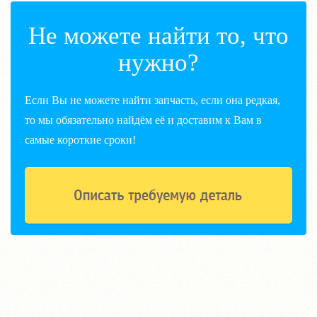
Не можете найти то, что
нужно?
Если Вы не можете найти запчасть, если она редкая,
то мы обязательно найдём её и доставим к Вам в
самые короткие сроки!