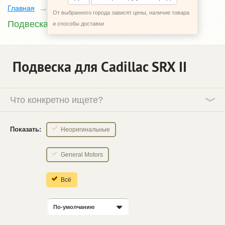
Главная
Каталог
Cadillac SRX
2
От выбранного города зависят цены, наличие товара
Подвеска
и способы доставки
Подвеска для Cadillac SRX ІІ
Что конкретно ищете?
Показать:
Неоригинальные
General Motors
Всё
По-умолчанию