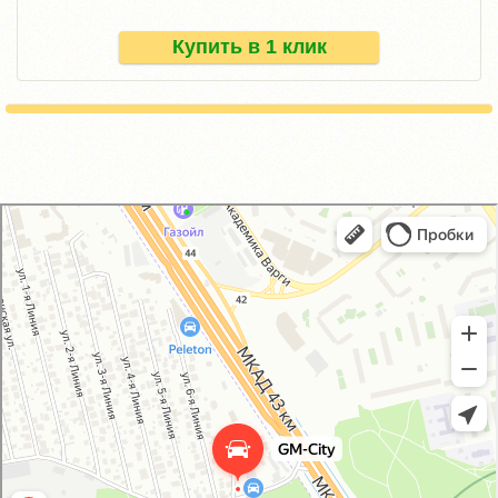
Купить в 1 клик
GM-City&VAG-Repair
Автосервис, автотехцентр в Москве
Магазин автозапчастей и автотоваров в Москве