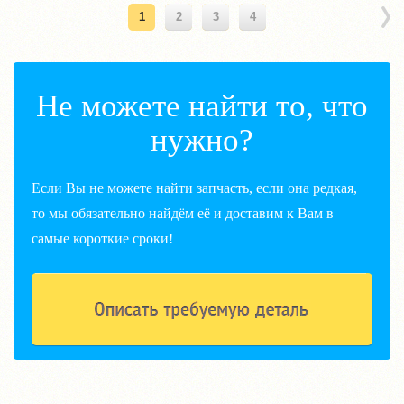
1
2
3
4
Не можете найти то, что
нужно?
Если Вы не можете найти запчасть, если она редкая,
то мы обязательно найдём её и доставим к Вам в
самые короткие сроки!