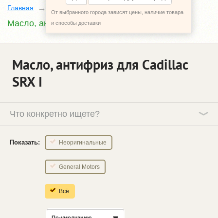
Главная
Каталог
Cadillac SRX
1
От выбранного города зависят цены, наличие товара
Масло, антифриз
и способы доставки
Масло, антифриз для Cadillac
SRX І
Что конкретно ищете?
Показать:
Неоригинальные
General Motors
Всё
По-умолчанию