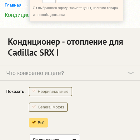
Главная
Каталог
Cadillac SRX
1
От выбранного города зависят цены, наличие товара
Кондиционер - отопление
и способы доставки
Кондиционер - отопление для
Cadillac SRX І
Что конкретно ищете?
Показать:
Неоригинальные
General Motors
Всё
По-умолчанию