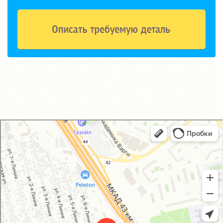
GM-City&VAG-Repair
Автосервис, автотехцентр в Москве
Магазин автозапчастей и автотоваров в Москве