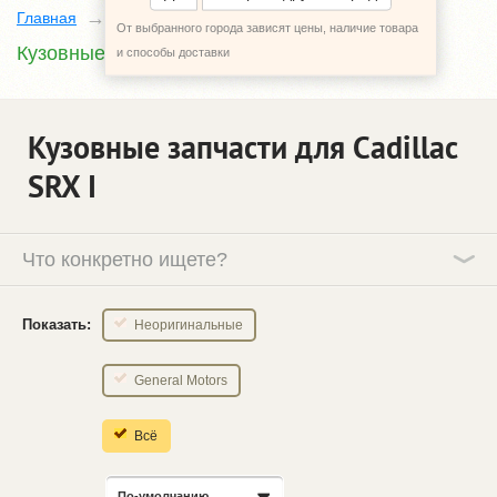
Главная
Каталог
Cadillac SRX
1
От выбранного города зависят цены, наличие товара
Кузовные запчасти
и способы доставки
Кузовные запчасти для Cadillac
SRX І
Что конкретно ищете?
Показать:
Неоригинальные
General Motors
Всё
По-умолчанию