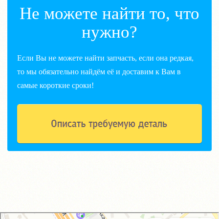
Не можете найти то, что
нужно?
Если Вы не можете найти запчасть, если она редкая,
то мы обязательно найдём её и доставим к Вам в
самые короткие сроки!
GM-City&VAG-Repair