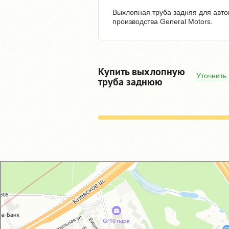
Выхлопная труба задняя для автом
производства General Motors.
Купить выхлопную
Уточнить
труба заднюю
GM-City&VAG-Repair
Автосервис, автотехцентр в Москве
Магазин автозапчастей и автотоваров в Москве