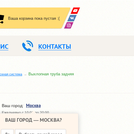
Ваша корзина пока пустая :(
ВИС
КОНТАКТЫ
Выхлопная труба задняя
скная система
Москва
Ваш город:
Ежедневно с 10:00 до 20:00
ВАШ ГОРОД —
МОСКВА
?
648-64-30
+7 (495)
648-64-20
+7 (495)
ПЕРЕЗВОНИТЬ МНЕ