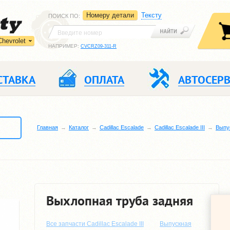
Номеру детали
Тексту
ПОИСК ПО
:
Chevrolet
НАПРИМЕР:
CVCRZ09-311-R
СТАВКА
ОПЛАТА
АВТОСЕР
Главная
Каталог
Cadillac Escalade
Cadillac Escalade ІІІ
Выпу
Выхлопная труба задняя
Все запчасти Cadillac Escalade ІІІ
Выпускная