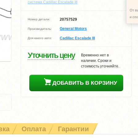
система Cadillac Escalade ІІІ
От в
и сп
20757529
Номер детали:
General Motors
Производитель:
Cadillac Escalade ІІІ
Для какого авто:
Уточнить цену
Временно нет в
наличии. Сроки и
стоимость уточняйте.
ДОБАВИТЬ В КОРЗИНУ
вка
Оплата
Гарантии