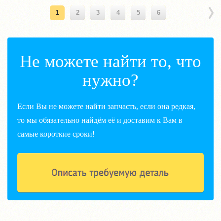
1
2
3
4
5
6
Не можете найти то, что
нужно?
Если Вы не можете найти запчасть, если она редкая,
то мы обязательно найдём её и доставим к Вам в
самые короткие сроки!