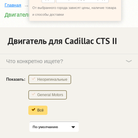
Главная
Каталог
Cadillac CTS
II
От выбранного города зависят цены, наличие товара
Двигатель
и способы доставки
Двигатель для Cadillac CTS ІІ
Что конкретно ищете?
Показать:
Неоригинальные
General Motors
Всё
По-умолчанию