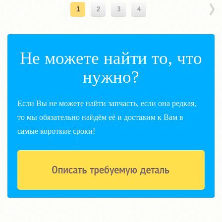
1
2
3
4
Не можете найти то, что
нужно?
Если Вы не можете найти запчасть, если она редкая,
то мы обязательно найдём её и доставим к Вам в
самые короткие сроки!