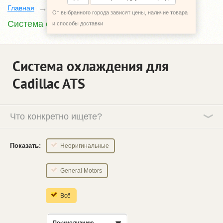
Главная
Каталог
Cadillac ATS
От выбранного города зависят цены, наличие товара
Система охлаждения
и способы доставки
Система охлаждения для
Cadillac ATS
Что конкретно ищете?
Показать:
Неоригинальные
General Motors
Всё
По-умолчанию