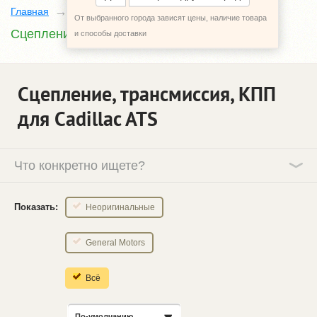
Главная
Каталог
Cadillac ATS
От выбранного города зависят цены, наличие товара
Сцепление, трансмиссия, КПП
и способы доставки
Сцепление, трансмиссия, КПП
для Cadillac ATS
Что конкретно ищете?
Показать:
Неоригинальные
General Motors
Всё
По-умолчанию