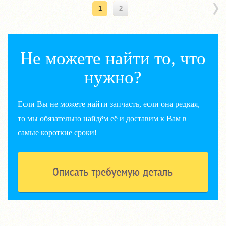
1
2
Не можете найти то, что
нужно?
Если Вы не можете найти запчасть, если она редкая,
то мы обязательно найдём её и доставим к Вам в
самые короткие сроки!