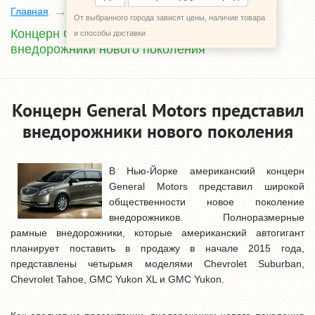
Главная
Архив статей
От выбранного города зависят цены, наличие товара
Концерн General Motors представил
и способы доставки
внедорожники нового поколения
Концерн General Motors представил
внедорожники нового поколения
В Нью-Йорке американский концерн
General Motors представил широкой
общественности новое поколение
внедорожников. Полноразмерные
рамные внедорожники, которые американский автогигант
планирует поставить в продажу в начале 2015 года,
представлены четырьмя моделями Chevrolet Suburban,
Chevrolet Tahoe, GMC Yukon XL и GMC Yukon.