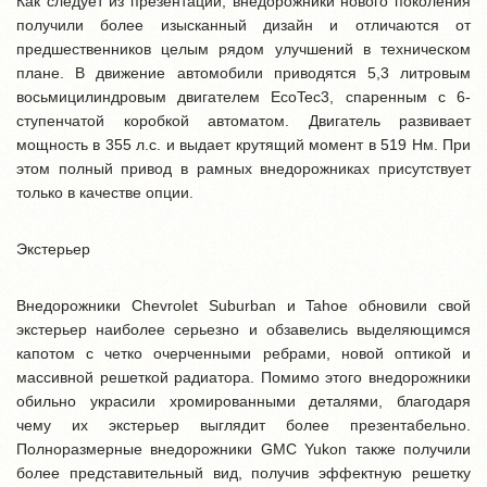
Как следует из презентации, внедорожники нового поколения
получили более изысканный дизайн и отличаются от
предшественников целым рядом улучшений в техническом
плане. В движение автомобили приводятся 5,3 литровым
восьмицилиндровым двигателем EcoTec3, спаренным с 6-
ступенчатой коробкой автоматом. Двигатель развивает
мощность в 355 л.с. и выдает крутящий момент в 519 Нм. При
этом полный привод в рамных внедорожниках присутствует
только в качестве опции.
Экстерьер
Внедорожники Chevrolet Suburban и Tahoe обновили свой
экстерьер наиболее серьезно и обзавелись выделяющимся
капотом с четко очерченными ребрами, новой оптикой и
массивной решеткой радиатора. Помимо этого внедорожники
обильно украсили хромированными деталями, благодаря
чему их экстерьер выглядит более презентабельно.
Полноразмерные внедорожники GMC Yukon также получили
более представительный вид, получив эффектную решетку